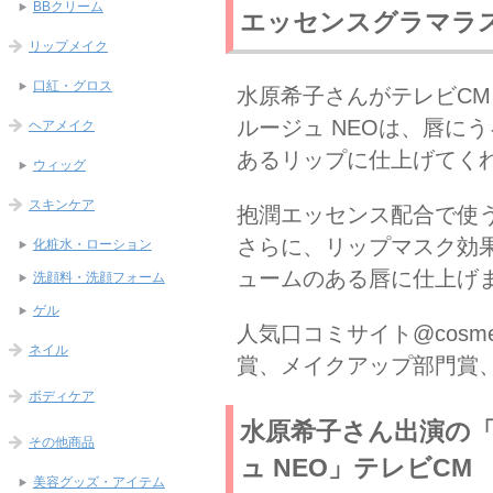
BBクリーム
エッセンスグラマラス
リップメイク
口紅・グロス
水原希子さんがテレビC
ルージュ NEOは、唇に
ヘアメイク
あるリップに仕上げてく
ウィッグ
スキンケア
抱潤エッセンス配合で使
さらに、リップマスク効
化粧水・ローション
ュームのある唇に仕上げ
洗顔料・洗顔フォーム
ゲル
人気口コミサイト@cosm
ネイル
賞、メイクアップ部門賞
ボディケア
水原希子さん出演の
その他商品
ュ NEO」テレビCM
美容グッズ・アイテム