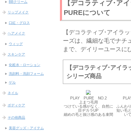
【デコラティブ･アイラッ
BBクリーム
PUREについて
リップメイク
口紅・グロス
【デコラティブ･アイラッシュ 
ヘアメイク
ーズは、繊細な毛でナチ
ウィッグ
まで、デイリーユースに
スキンケア
化粧水・ローション
【デコラティブ･アイラッシュ
洗顔料・洗顔フォーム
シリーズ商品
ゲル
ネイル
PLAY PURE NO.2
PLA
上まつ毛用
ボディケア
つけている感がなく、自然に
ふんわ
目ヂカラUP
短い毛
細めの毛と抜け感のある束間
い
その他商品
美容グッズ・アイテム