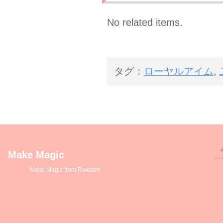
No related items.
タグ：
ローヤルアイム
,
Make Magic
Make Magic from Rakuten