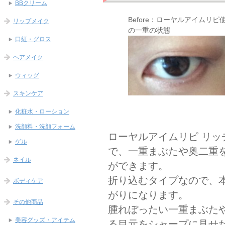
BBクリーム
Before：ローヤルアイムリピ
リップメイク
の一重の状態
口紅・グロス
ヘアメイク
ウィッグ
スキンケア
化粧水・ローション
洗顔料・洗顔フォーム
ローヤルアイムリピ リ
ゲル
で、一重まぶたや奥二重
ネイル
ができます。
折り込むタイプなので、
ボディケア
がりになります。
その他商品
腫れぼったい一重まぶた
美容グッズ・アイテム
る目元をシャープに見せ