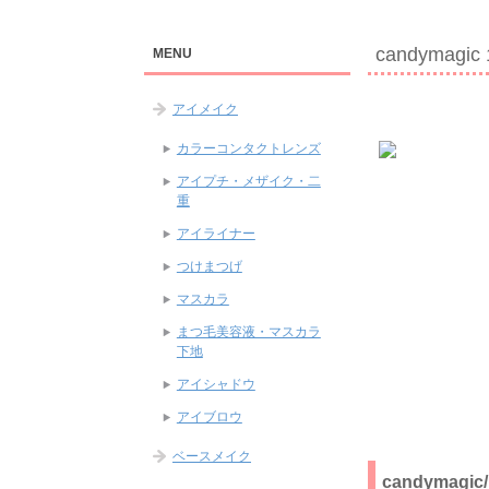
candymag
MENU
アイメイク
カラーコンタクトレンズ
アイプチ・メザイク・二
重
アイライナー
つけまつげ
マスカラ
まつ毛美容液・マスカラ
下地
アイシャドウ
アイブロウ
ベースメイク
candyma