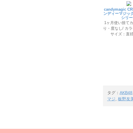
candymagic C
ンディーマジック
シリー
1ヶ月使い捨てカ
り・度なし/ カラ
サイズ：直径1
タグ：
AKB48
マジ
,
板野友