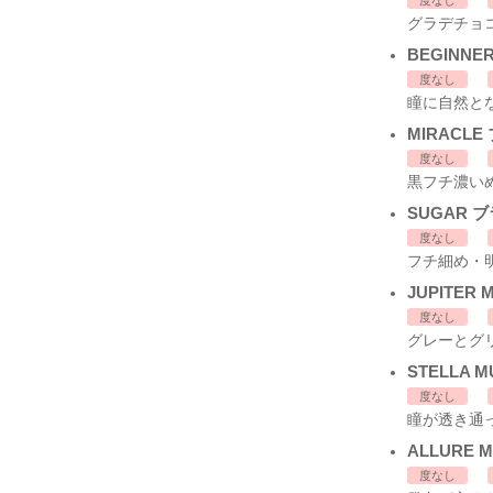
グラデチョ
BEGINNE
度なし
瞳に自然と
MIRACL
度なし
黒フチ濃い
SUGAR 
度なし
フチ細め・
JUPITER 
度なし
グレーとグ
STELLA M
度なし
瞳が透き通
ALLURE 
度なし