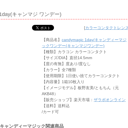
ic 1day(キャンマジ ワンデー)
[
カラーコンタクトレン
【商品名】
candymagic 1day/キャンディーマジ
ックワンデー(キャンマジワンデー)
【種類】カラコン カラーコンタクト
【サイズ/DIA】直径14.5mm
【度の有無】度あり/度なし
【カラー】全7種類
【使用期限】1日使い捨てカラーコンタクト
【内容量】1箱10枚入り
【イメージモデル】板野友美/ともちん（元
AKB48）
【販売ショップ】楽天市場：
ザラボオンライン
【送料】送料込
/カード可
gic/キャンディーマジック関連商品