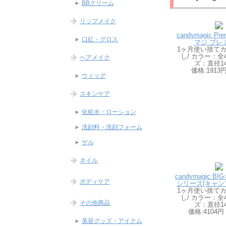
BBクリーム
リップメイク
candymagic P
口紅・グロス
マジ プレ
1ヶ月使い捨てカ
し/ カラー：全
ヘアメイク
ズ：直径14
価格:191
ウィッグ
スキンケア
化粧水・ローション
洗顔料・洗顔フォーム
ゲル
ネイル
candymagic 
ボディケア
シリーズ(キャン
1ヶ月使い捨てカ
し/ カラー：全
その他商品
ズ：直径14
価格:4104
美容グッズ・アイテム