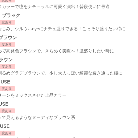
コカラーで瞳をナチュラルに可愛く演出！普段使いに最適
R ブラック
度あり
なじみ、ウルウルeyeにナチュ盛りできる！こっそり盛りたい時に
E ブラウン
度あり
めで高発色ブラウンで、きらめく美瞳へ！激盛りしたい時に
ブラウン
度あり
明るめグラデブラウンで、少し大人っぽい綺麗な透き通った瞳に
MUSE
度あり
リーンをミックスさせた上品カラー
USE
度あり
って見えるようなヌーディなブラウン系
MUSE
度あり