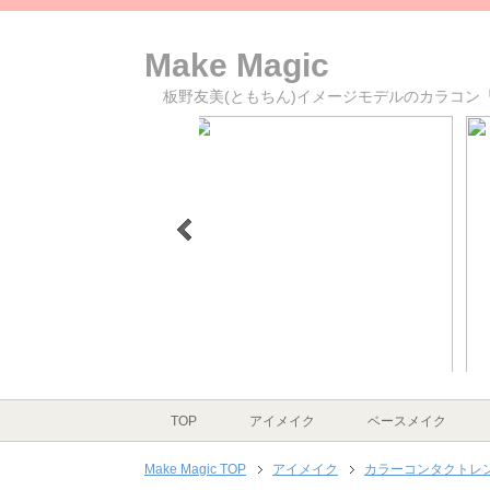
Make Magic
板野友美(ともちん)イメージモデルのカラコン「cand
>
1
2
3
4
5
6
TOP
アイメイク
ベースメイク
Make Magic TOP
アイメイク
カラーコンタクトレ