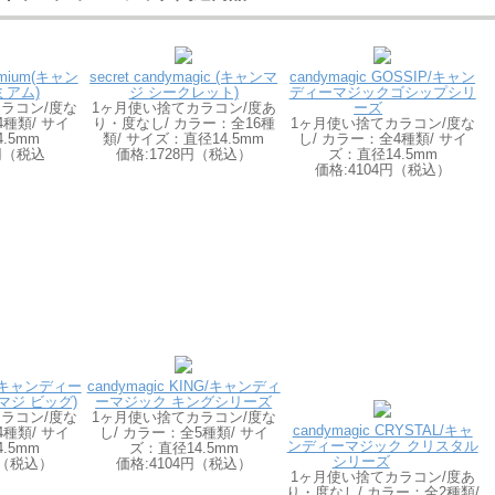
remium(キャン
secret candymagic (キャンマ
candymagic GOSSIP/キャン
ミアム)
ジ シークレット)
ディーマジックゴシップシリ
ラコン/度な
1ヶ月使い捨てカラコン/度あ
ーズ
4種類/ サイ
り・度なし/ カラー：全16種
1ヶ月使い捨てカラコン/度な
.5mm
類/ サイズ：直径14.5mm
し/ カラー：全4種類/ サイ
3円（税込
価格:1728円（税込）
ズ：直径14.5mm
価格:4104円（税込）
BIGキャンディー
candymagic KING/キャンディ
マジ ビッグ)
ーマジック キングシリーズ
ラコン/度な
1ヶ月使い捨てカラコン/度な
candymagic CRYSTAL/キャ
4種類/ サイ
し/ カラー：全5種類/ サイ
ンディーマジック クリスタル
.5mm
ズ：直径14.5mm
シリーズ
円（税込）
価格:4104円（税込）
1ヶ月使い捨てカラコン/度あ
り・度なし/ カラー：全2種類/