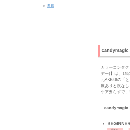
書籍
candymag
カラーコンタクト
デー)】は、1箱
元AKB48の
度ありと度なし
ケア要らずで、
candymag
BEGINNER
度なし