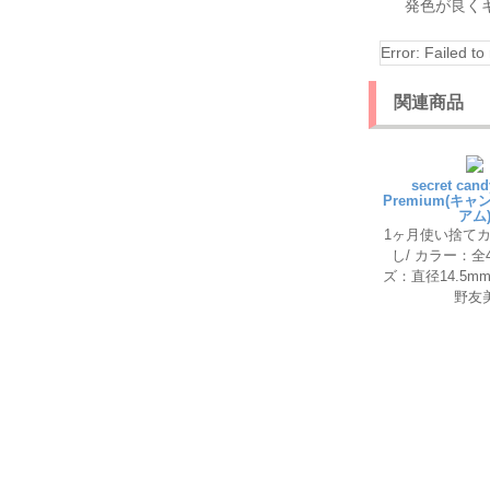
発色が良く
Error: Failed to 
関連商品
secret can
Premium(キ
アム
1ヶ月使い捨てカ
し/ カラー：全
ズ：直径14.5m
野友