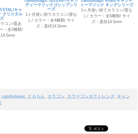
candymagic GOSSIP/キャン
candymagic KING/キャンデ
ディーマジックゴシップシリ
ィーマジック キングシリーズ
ーズ
RYSTAL/キャ
1ヶ月使い捨てカラコン/度な
 クリスタル
1ヶ月使い捨てカラコン/度な
し/ カラー：全5種類/ サイ
ズ
し/ カラー：全4種類/ サイ
ズ：直径14.5mm
ラコン/度あ
ズ：直径14.5mm
ー：全2種類/
4.5mm
,
candymagic
,
ともちん
,
カラコン
,
カラーコンタクトレンズ
,
キャン
美