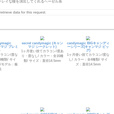
キレイな瞳を演出してくれるヘーゼル系
retrieve data for this request.
dymagic
secret candymagic (キャン
candymagic BIGキャンディ
ャンマジ プレミ
マジ シークレット)
ーシリーズ(キャンマジ ビッ
)
グ)
1ヶ月使い捨てカラコン/度あ
ラコン/度な
1ヶ月使い捨てカラコン/度な
り・度なし/ カラー：全16種
4種類/ サイ
し/ カラー：全4種類/ サイ
類/ サイズ：直径14.5mm
m/モデル：板
ズ：直径14.5mm
美