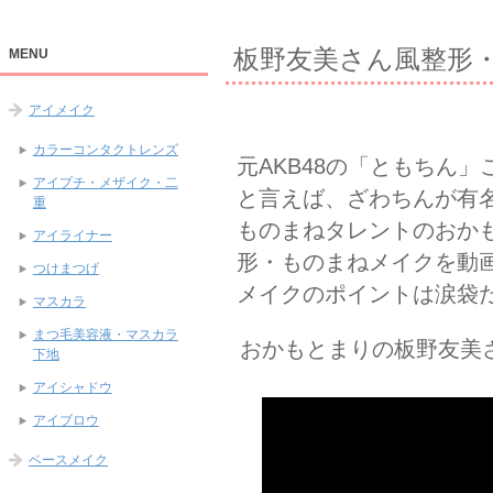
板野友美さん風整形
MENU
アイメイク
カラーコンタクトレンズ
元AKB48の「ともちん
アイプチ・メザイク・二
と言えば、ざわちんが有
重
ものまねタレントのおか
アイライナー
形・ものまねメイクを動
つけまつげ
メイクのポイントは涙袋
マスカラ
まつ毛美容液・マスカラ
おかもとまりの板野友美
下地
アイシャドウ
アイブロウ
ベースメイク