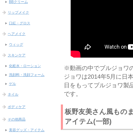
BBクリーム
リップメイク
口紅・グロス
ヘアメイク
ウィッグ
スキンケア
化粧水・ローション
※動画の中でブルジョワ
洗顔料・洗顔フォーム
ジョワは2014年5月に日本
ゲル
日をもってブルジョワ製
です。
ネイル
ボディケア
板野友美さん風もの
その他商品
アイテム(一部)
美容グッズ・アイテム